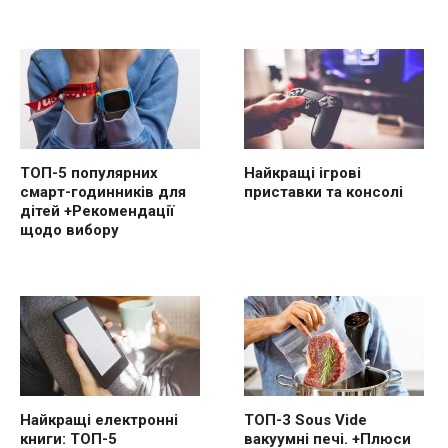
ТОП-5 популярних
Найкращі ігрові
смарт-годинників для
приставки та консолі
дітей +Рекомендації
щодо вибору
Найкращі електронні
ТОП-3 Sous Vide
книги: ТОП-5
вакуумні печі. +Плюси