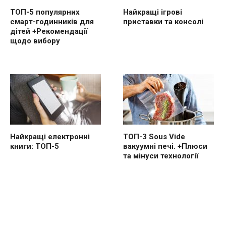
ТОП-5 популярних
Найкращі ігрові
смарт-годинників для
приставки та консолі
дітей +Рекомендації
щодо вибору
Найкращі електронні
ТОП-3 Sous Vide
книги: ТОП-5
вакуумні печі. +Плюси
та мінуси технології