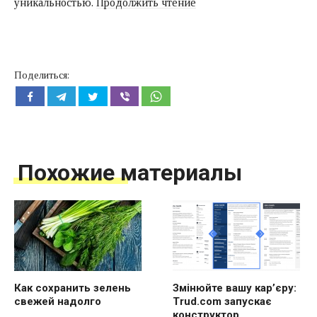
«Nintendo
уникальностью.
Продолжить чтение
Switch:
новая
модульная
консоль
Поделиться:
представлена
официально»
Похожие материалы
Как сохранить зелень
Змінюйте вашу кар’єру:
свежей надолго
Trud.com запускає
конструктор