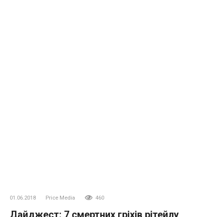
01.06.2018
Price Media
460
Дайджест: 7 смертних гріхів рітейлу,