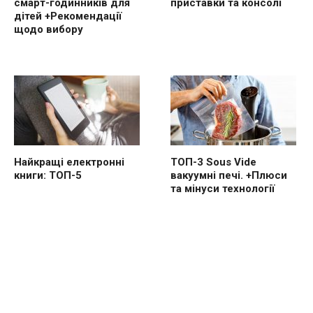
смарт-годинників для
приставки та консолі
дітей +Рекомендації
щодо вибору
Найкращі електронні
ТОП-3 Sous Vide
книги: ТОП-5
вакуумні печі. +Плюси
та мінуси технології