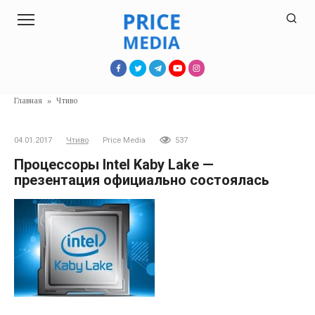
Перейти
к
контенту
Главная
»
Чтиво
04.01.2017
Чтиво
Price Media
537
Процессоры Intel Kaby Lake —
презентация официально состоялась