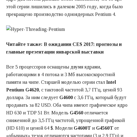
этой серии лишились в далеком 2005 году, когда было
прекращено производство одноядерных Pentium 4.
Читайте также:
В ожидании CES 2017: прогнозы и
главные презентации январской выставки
Все 5 процессоров оснащены двумя ядрами,
работающими в 4 потока и 3 Мб высокоскоростной
памяти на чипе. Старшей моделью серии стал
Intel
Pentium G4620
, с тактовой частотой 3,7 ГГц, ценой 93
доллара. За ним следует
G4600
с 3,6 ГГц, который будут
продавать за 82 USD. Оба чипа имеют графическое ядро
HD 630 и TDP 51 Вт. Модель
G4560
отличается
сниженной до 3,5 ГГц частотой, упрощенной графикой
(HD 610) и ценой 64 $. Модели
G4600T
и
G4560T
от
«обычных» тезок отличаются частотами (3 и 2,9 ГГц) и