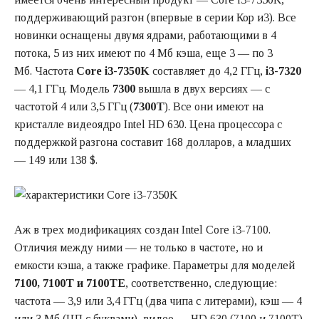
поддерживающий разгон (впервые в серии Кор и3). Все
новинки оснащены двумя ядрами, работающими в 4
потока, 5 из них имеют по 4 Мб кэша, еще 3 — по 3
Мб. Частота
Core i3-7350K
составляет до 4,2 ГГц,
i3-7320
— 4,1 ГГц. Модель
7300
вышла в двух версиях — с
частотой 4 или 3,5 ГГц (
7300Т
). Все они имеют на
кристалле видеоядро Intel HD 630. Цена процессора с
поддержкой разгона составит 168 долларов, а младших
— 149 или 138 $.
Аж в трех модификациях создан Intel Core i3-7100.
Отличия между ними — не только в частоте, но и
емкости кэша, а также графике. Параметры для моделей
7100, 7100T и 7100TE
, соответственно, следующие:
частота — 3,9 или 3,4 ГГц (два чипа с литерами), кэш — 4
или 3 Мб (ЦП с буквами), видео — HD 630 (7100 и 7100T)