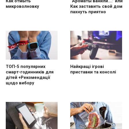
“Ароматы ванили….” или
Как отмыть
Как заставить свой дом
микроволновку
пахнуть приятно
ТОП-5 популярних
Найкращі ігрові
смарт-годинників для
приставки та консолі
дітей +Рекомендації
щодо вибору