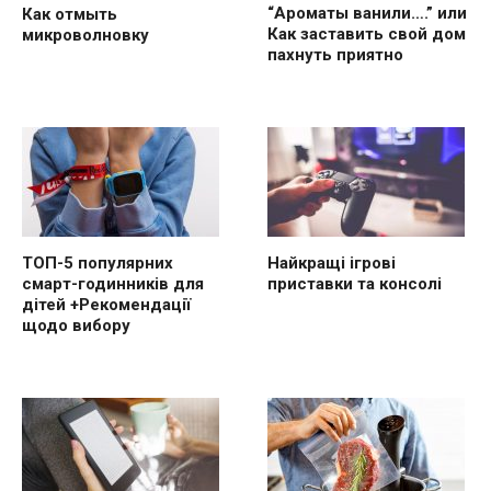
“Ароматы ванили….” или
Как отмыть
Как заставить свой дом
микроволновку
пахнуть приятно
ТОП-5 популярних
Найкращі ігрові
смарт-годинників для
приставки та консолі
дітей +Рекомендації
щодо вибору