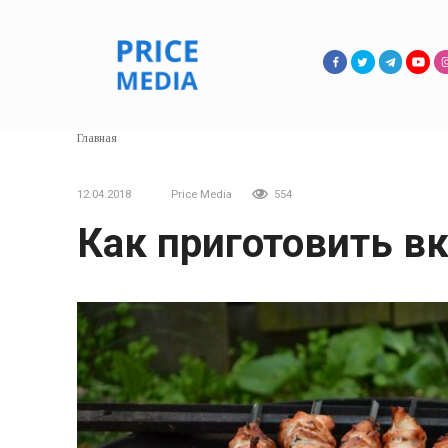
Перейти
к
контенту
Главная
12.04.2018
Price Media
554
Как приготовить 