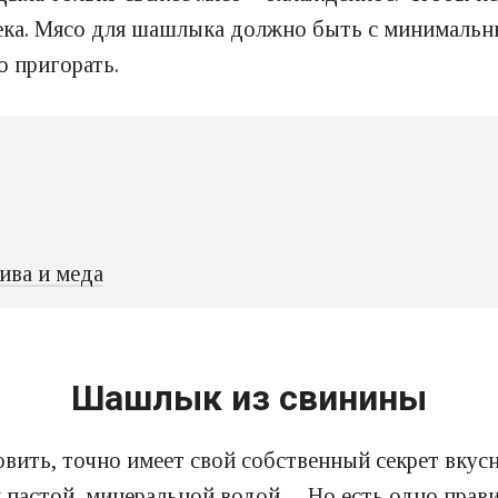
овека. Мясо для шашлыка должно быть с минимальн
о пригорать.
ива и меда
Шашлык из свинины
овить, точно имеет свой собственный секрет вку
й пастой, минеральной водой… Но есть одно прав