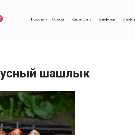
Новости
Обзоры
Как выбрать
Лайфхаки
Лайфст
вкусный шашлык