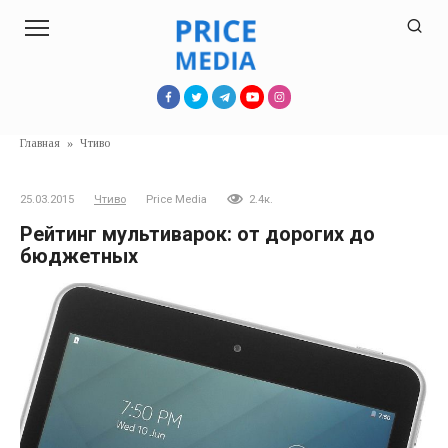
Перейти
к
контенту
Главная
»
Чтиво
25.03.2015
Чтиво
Price Media
2.4к.
Рейтинг мультиварок: от дорогих до
бюджетных