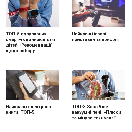
ТОП-5 популярних
Найкращі ігрові
смарт-годинників для
приставки та консолі
дітей +Рекомендації
щодо вибору
Найкращі електронні
ТОП-3 Sous Vide
книги: ТОП-5
вакуумні печі. +Плюси
та мінуси технології