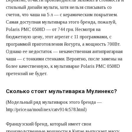
стильный дизайн мульти, хотя нельзя списывать со
счетов, что чаша на 5 л — с керамическим покрытием.
Самая доступная мультиварка этого бренда, пожалуй,
Polaris PMC 0508D — от 744 грн. Несмотря на
бюджетную цену, этот агрегат с 11 программами, с
программой приготовления йогурта, а мощность 700Вт.
Однако ее недостаток — некачественная антипригарная
чаша — с тонкими стенками. Вероятно, после замены на
более качественную, к мультиварке Polaris PMC 0508D
претензий не будет.
Сколько стоит мультиварка Мулинекс?
(Модельный ряд мультиварок этого бренда —
http://price.ua/moulinex/catv914c578.html
)
Французский бренд, который имеет свои
производственные мощности в Китае выпускает массу