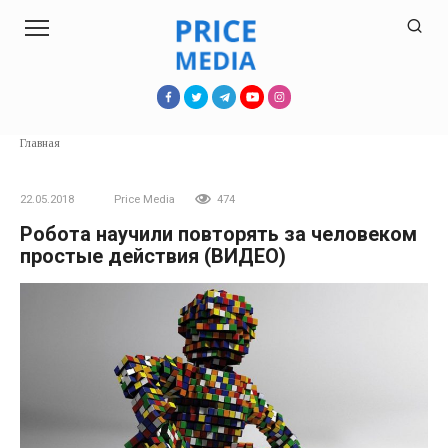
Перейти
к
контенту
Главная
22.05.2018
Price Media
474
Робота научили повторять за человеком
простые действия (ВИДЕО)