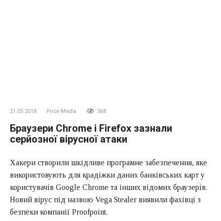
21.05.2018
Price Media
368
Браузери Chrome і Firefox зазнали
серйозної вірусної атаки
Хакери створили шкідливе програмне забезпечення, яке
використовують для крадіжки даних банківських карт у
користувачів Google Chrome та інших відомих браузерів.
Новий вірус під назвою Vega Stealer виявили фахівці з
безпеки компанії Proofpoint.