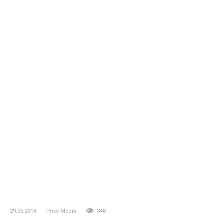
29.05.2018
Price Media
348