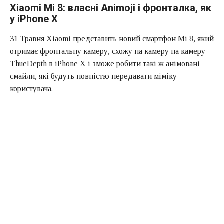
Xiaomi Mi 8: власні Animoji і фронталка, як
у iPhone X
31 Травня Xiaomi представить новий смартфон Mi 8, який
отримає фронтальну камеру, схожу на камеру на камеру
ThueDepth в iPhone X і зможе робити такі ж анімовані
смайли, які будуть повністю передавати міміку
користувача.
Практично кожен день в мережі з’являється нова
інформація про можливості цього пристрою. І якщо про
»
начинку
»
ми знаємо вже практично все, то зараз
виробник розповів про особливості фронтальної камери.