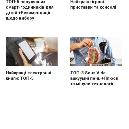
ТОП-5 популярних
Найкращі ігрові
смарт-годинників для
приставки та консолі
дітей +Рекомендації
щодо вибору
Найкращі електронні
ТОП-3 Sous Vide
книги: ТОП-5
вакуумні печі. +Плюси
та мінуси технології