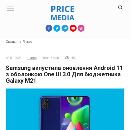
Перейти
к
контенту
Главная
»
Чтиво
30.01.2021
Чтиво
Tech Boulk
450
Samsung випустила оновлення Android 11
з оболонкою One UI 3.0 Для бюджетника
Galaxy M21