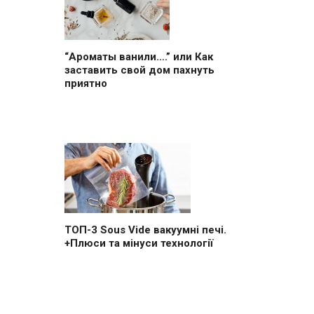
“Ароматы ванили….” или Как
заставить свой дом пахнуть
приятно
ТОП-3 Sous Vide вакуумні печі.
+Плюси та мінуси технології