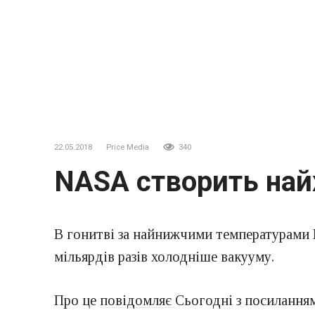
22.05.2018
Price Media
340
NASA створить найх
В гонитві за найнижчими температурами
мільярдів разів холодніше вакууму.
Про це
повідомляє
Сьогодні з посиланням