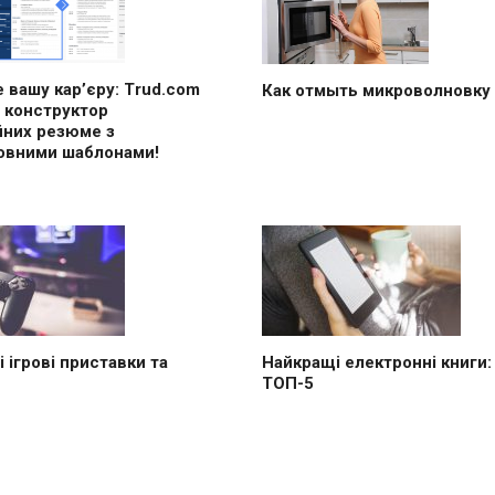
 вашу кар’єру: Trud.com
Как отмыть микроволновку
 конструктор
йних резюме з
овними шаблонами!
 ігрові приставки та
Найкращі електронні книги:
ТОП-5