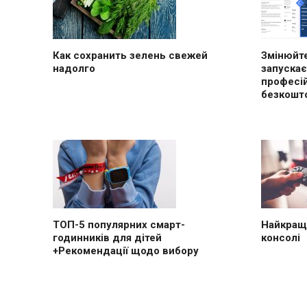
Как сохранить зелень свежей
Змінюйте
надолго
запускає
професі
безкошт
ТОП-5 популярних смарт-
Найкращі
годинників для дітей
консолі
+Рекомендації щодо вибору