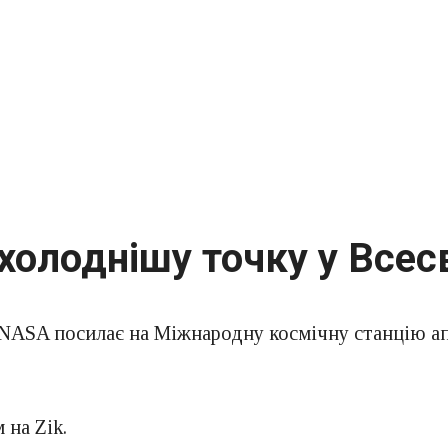
олоднішу точку у Всесв
NASA
посилає на Міжнародну космічну станцію ап
 на Zik.