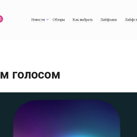
Новости
Обзоры
Как выбрать
Лайфхаки
Лайфст
ым голосом