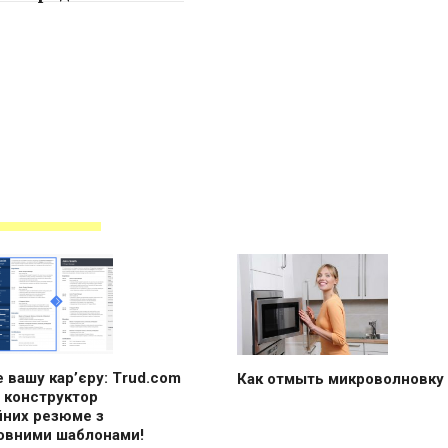
 вашу кар’єру: Trud.com
Как отмыть микроволновку
 конструктор
йних резюме з
овними шаблонами!