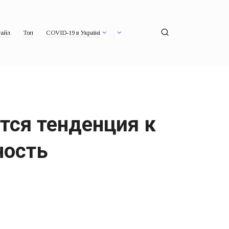
айл
Топ
COVID-19 в Україні
тся тенденция к
ность