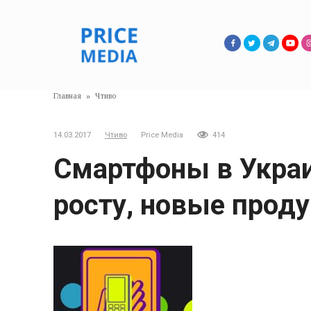
Перейти
к
контенту
Главная
»
Чтиво
14.03.2017
Чтиво
Price Media
414
Смартфоны в Украи
росту, новые прод