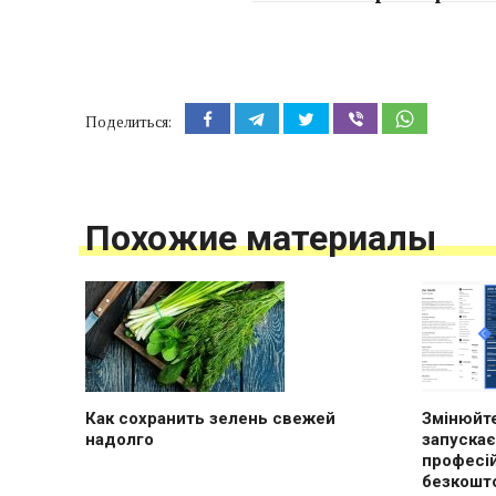
Поделиться:
Похожие материалы
Как сохранить зелень свежей
Змінюйте
надолго
запускає
професі
безкошт