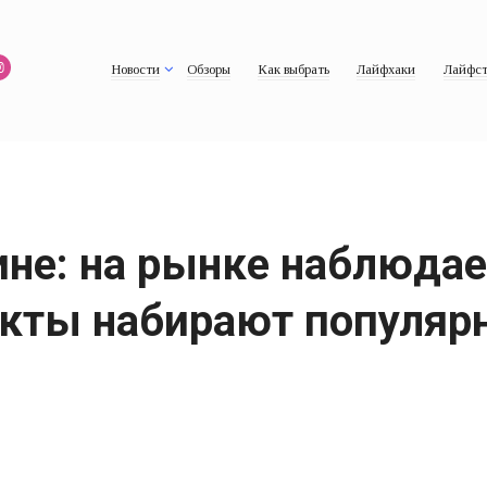
Новости
Обзоры
Как выбрать
Лайфхаки
Лайфст
не: на рынке наблюдае
укты набирают популяр