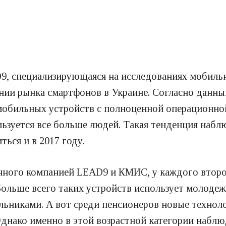
, специализирующаяся на исследованиях мобильн
нии рынка смартфонов в Украине. Согласно данным
мобильных устройств с полноценной операционной
зуется все больше людей. Такая тенденция наблю
ься и в 2017 году.
нного компанией LEAD9 и КМИС, у каждого второг
 Больше всего таких устройств использует молодежь
льниками. А вот среди пенсионеров новые техноло
 Однако именно в этой возрастной категории набл