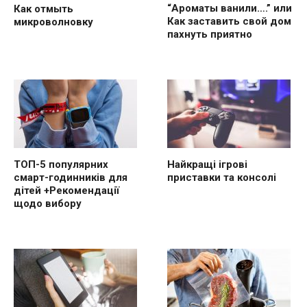
“Ароматы ванили….” или
Как отмыть
Как заставить свой дом
микроволновку
пахнуть приятно
ТОП-5 популярних
Найкращі ігрові
смарт-годинників для
приставки та консолі
дітей +Рекомендації
щодо вибору