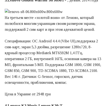
3.Lenovo Golden Warrior S8 S898T+
, девайс 2014 года
На третьем месте «золотой воин» от Леново, который
полюбился многим украинцам своим размером экрана,
поддержкой 2 сим-карт и при этом адекватной ценой.
Спецификации: ОС Android 4.4.4 (Vibe UI),поддержка 2
сим-карт, экран 5,3 дюйма, разрешение 1280х720, 8-
ядрный процессор Mediatek MT6592M 1,4 ГГц,
оперативки 2 ГБ, внутренней 16ГБ, основная камера на 13
МП, фронтальная 5 МП. Поддержка GSM 1800, GSM 1900,
GSM 850, GSM 900, TD-SCDMA 1880, TD-SCDMA 2100.
Вес 146 г. Датчики: G-Sensor, гироскоп, датчик
освещенности, приближения, компас.
Цена в Украине от 2948 грн
4.Lenovo K3 Music Lemon K30-T