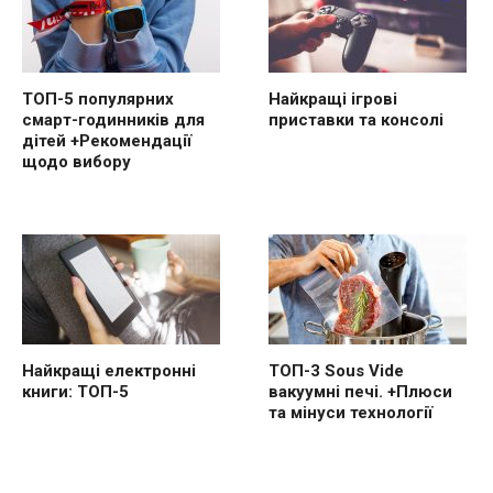
ТОП-5 популярних
Найкращі ігрові
смарт-годинників для
приставки та консолі
дітей +Рекомендації
щодо вибору
Найкращі електронні
ТОП-3 Sous Vide
книги: ТОП-5
вакуумні печі. +Плюси
та мінуси технології