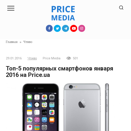
Перейти
к
контенту
Главная
»
Чтиво
29.01.2016
Чтиво
Price Media
501
Топ-5 популярных смартфонов января
2016 на Price.ua