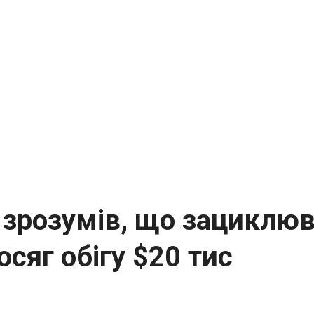
Я зрозумів, що зациклю
осяг обігу $20 тис