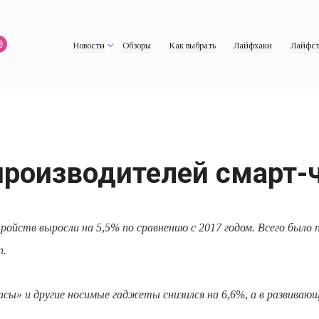
Новости
Обзоры
Как выбрать
Лайфхаки
Лайфст
производителей смарт-
йств выросли на 5,5% по сравнению с 2017 годом. Всего было п
n.
часы»
и другие носимые гаджеты снизился на 6,6%, а в развива