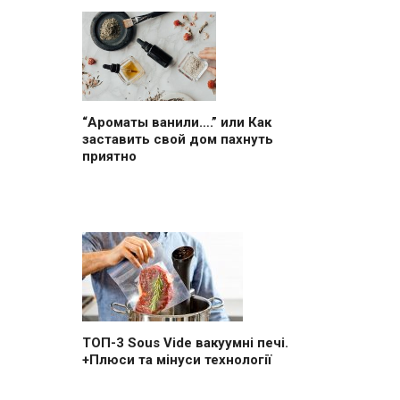
“Ароматы ванили….” или Как
заставить свой дом пахнуть
приятно
ТОП-3 Sous Vide вакуумні печі.
+Плюси та мінуси технології