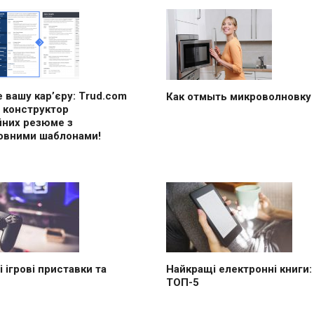
 вашу кар’єру: Trud.com
Как отмыть микроволновку
 конструктор
йних резюме з
овними шаблонами!
 ігрові приставки та
Найкращі електронні книги:
ТОП-5