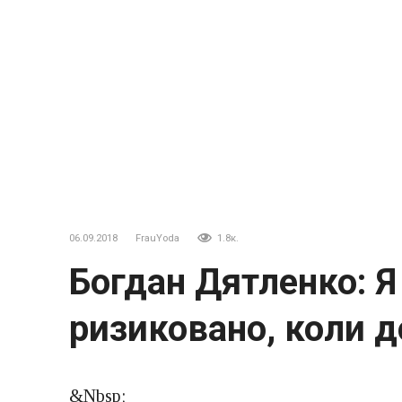
06.09.2018
FrauYoda
1.8к.
Богдан Дятленко: 
ризиковано, коли д
&Nbsp;