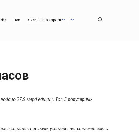
айл
Топ
COVID-19 в Україні
часов
родано 27,9 млрд единиц. Топ-5 популярных
ющихся странах носимые устройства стремительно