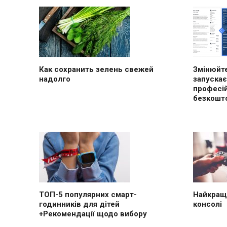
Как сохранить зелень свежей
Змінюйте
надолго
запускає
професі
безкошт
ТОП-5 популярних смарт-
Найкращі
годинників для дітей
консолі
+Рекомендації щодо вибору