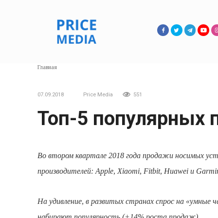
Перейти
к
контенту
Главная
07.09.2018
Price Media
551
Топ-5 популярных 
Во втором квартале 2018 года продажи носимых устро
производителей: Apple, Xiaomi, Fitbit, Huawei и Garmi
На удивление, в развитых странах спрос на «умные 
набирают популярность (+14% роста продаж).