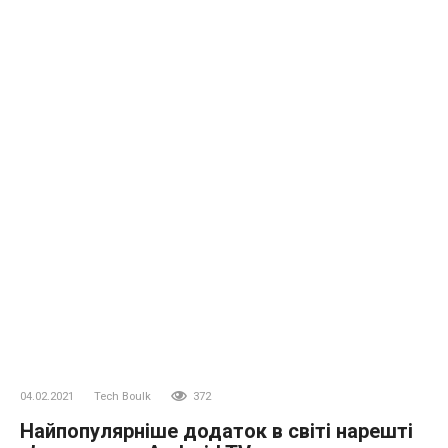
04.02.2021
Tech Boulk
372
Найпопулярніше додаток в світі нарешті