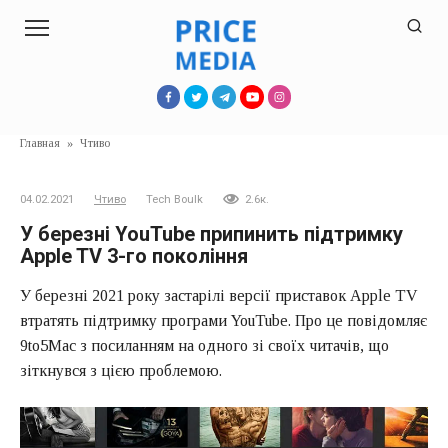
Перейти
к
контенту
Главная
»
Чтиво
04.02.2021
Чтиво
Tech Boulk
2.6к.
У березні YouTube припинить підтримку
Apple TV 3-го покоління
У березні 2021 року застарілі версії приставок Apple TV
втратять підтримку програми YouTube. Про це повідомляє
9to5Mac з посиланням на одного зі своїх читачів, що
зіткнувся з цією проблемою.