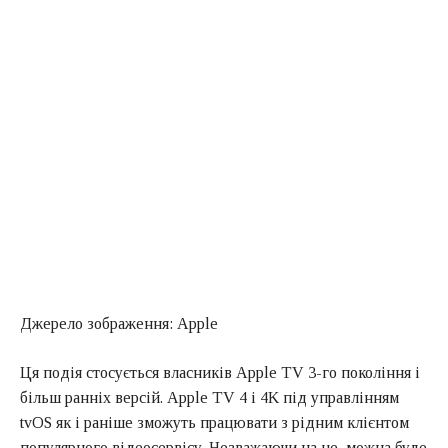
Джерело зображення: Apple
Ця подія стосується власників Apple TV 3-го покоління і
більш ранніх версій. Apple TV 4 і 4K під управлінням
tvOS як і раніше зможуть працювати з рідним клієнтом
популярного відеосервісу. Незважаючи на це, можна буде