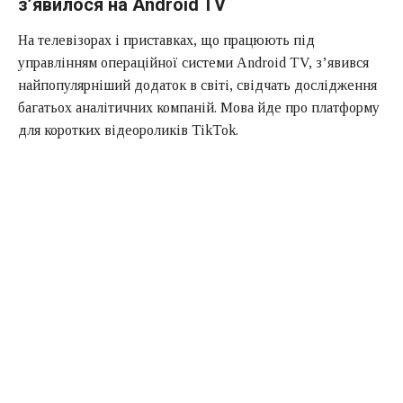
з’явилося на Android TV
На телевізорах і приставках, що працюють під
управлінням операційної системи Android TV, з’явився
найпопулярніший додаток в світі, свідчать дослідження
багатьох аналітичних компаній. Мова йде про платформу
для коротких відеороликів TikTok.
Розробники TikTok вийшли на новий ринок, маючи намір
значно розширити свою користувацьку базу. Додаток
TikTok для Android TV вже доступний в Google Play,
поки офіційно воно з’явилося тільки на Chromecast з
приставкою Google TV, але список підтримуваних
пристроїв буде розширений пізніше.