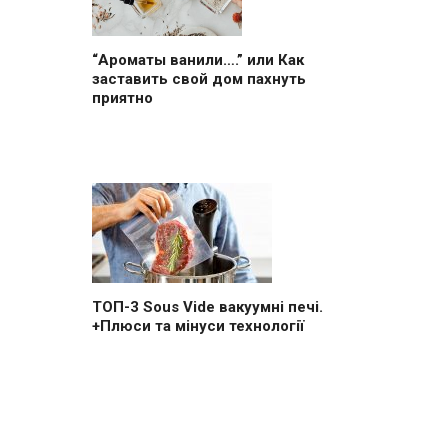
“Ароматы ванили….” или Как
заставить свой дом пахнуть
приятно
ТОП-3 Sous Vide вакуумні печі.
+Плюси та мінуси технології