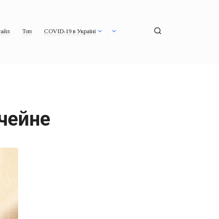
айл
Топ
COVID-19 в Україні
чейне