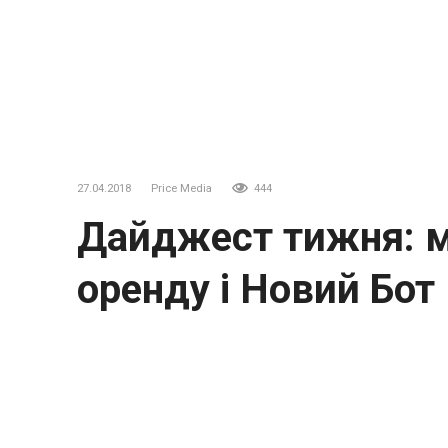
27.04.2018
Price Media
444
Дайджест тижня: ма
оренду і Новий Бот