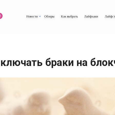
Новости
Обзоры
Как выбрать
Лайфхаки
Лайфст
аключать браки на блок