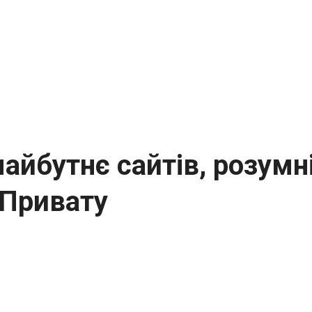
йбутнє сайтів, розумні 
 Привату