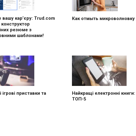
 вашу кар’єру: Trud.com
Как отмыть микроволновку
 конструктор
йних резюме з
овними шаблонами!
 ігрові приставки та
Найкращі електронні книги:
ТОП-5