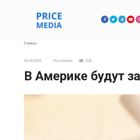
Перейти
к
контенту
Главная
30.04.2018
Price Media
528
В Америке будут з