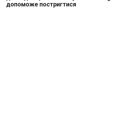
допоможе постригтися