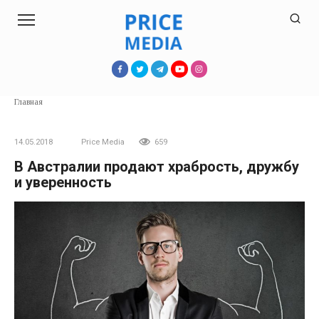
Перейти
к
контенту
Главная
14.05.2018
Price Media
659
В Австралии продают храбрость, дружбу
и уверенность