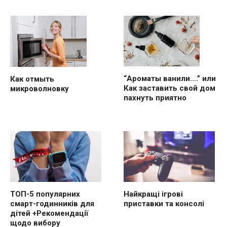
“Ароматы ванили….” или
Как отмыть
Как заставить свой дом
микроволновку
пахнуть приятно
ТОП-5 популярних
Найкращі ігрові
смарт-годинників для
приставки та консолі
дітей +Рекомендації
щодо вибору