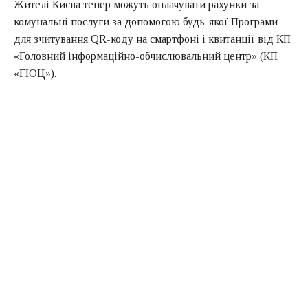
Жителі Києва тепер можуть оплачувати рахунки за
комунальні послуги за допомогою будь-якої Програми
для зчитування QR-коду на смартфоні і квитанції від КП
«Головний інформаційно-обчислювальний центр» (КП
«ГІОЦ»).
Для цього необхідно запустити додаток для зчитування
QR-коду на смартфоні, навести об’єктив камери на QR-
код в квитанції і перейти за ліченим посиланням на
сторінку оплати рахунку з повним переліком
комунальних послуг, яка розташована на сайті «Центру
комунального сервісу».