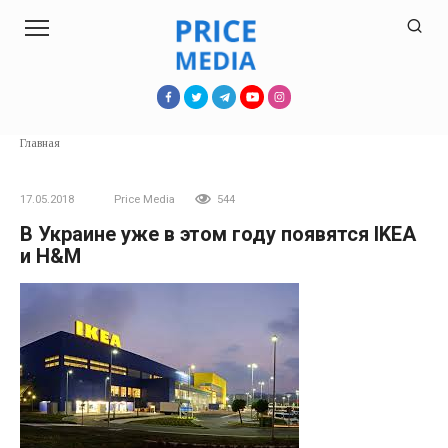
Перейти
к
контенту
Главная
17.05.2018
Price Media
544
В Украине уже в этом году появятся IKEA
и H&M