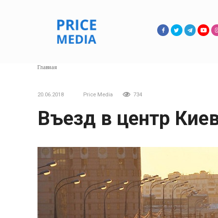
Перейти
к
контенту
Главная
20.06.2018
Price Media
734
Въезд в центр Кие