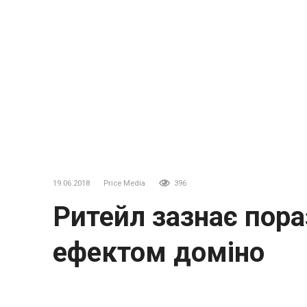
19.06.2018
Price Media
396
Ритейл зазнає пора
ефектом доміно