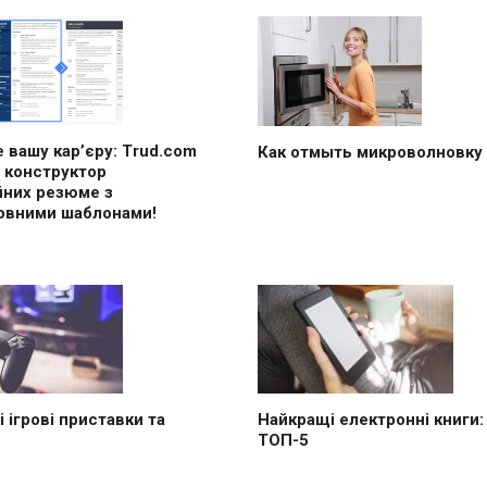
 вашу кар’єру: Trud.com
Как отмыть микроволновку
 конструктор
йних резюме з
овними шаблонами!
 ігрові приставки та
Найкращі електронні книги:
ТОП-5