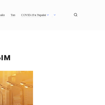
айл
Топ
COVID-19 в Україні
ным