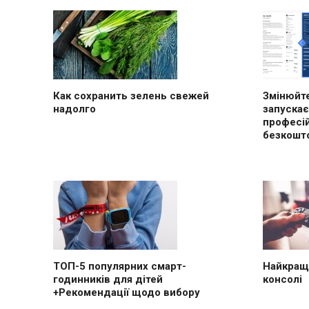
Как сохранить зелень свежей
Змінюйте
надолго
запускає
професі
безкошт
ТОП-5 популярних смарт-
Найкращі
годинників для дітей
консолі
+Рекомендації щодо вибору