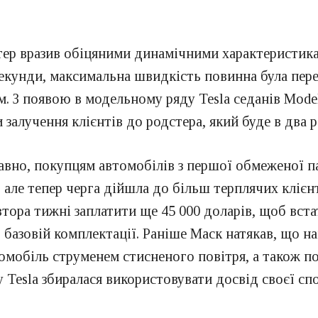
ер вразив обіцяними динамічними характеристикам
секунди, максимальна швидкість повинна була перев
м. З появою в модельному ряду Tesla седанів Mode
залучення клієнтів до родстера, який буде в два 
авно, покупцям автомобілів з першої обмеженої п
у, але тепер черга дійшла до більш терплячих кліє
півтора тижні заплатити ще 45 000 доларів, щоб вст
в базовій комплектації. Раніше Маск натякав, що 
втомобіль струменем стисненого повітря, а також 
у Tesla збиралася використовувати досвід своєї сп