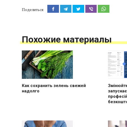
Поделиться:
Похожие материалы
Как сохранить зелень свежей
Змінюйте
надолго
запускає
професі
безкошт