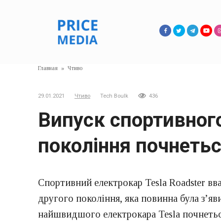
Перейти
к
контенту
Главная
»
Чтиво
29.01.2021
Чтиво
Tech Boulk
436
Випуск спортивного
покоління почнетьс
Спортивний електрокар Tesla Roadster вв
другого покоління, яка повинна була з’яв
найшвидшого електрокара Tesla почнетьс