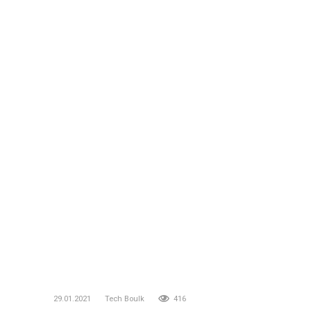
29.01.2021
Tech Boulk
416