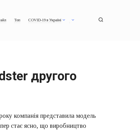
айл
Топ
COVID-19 в Україні
dster другого
 року компанія представила модель
епер стає ясно, що виробництво