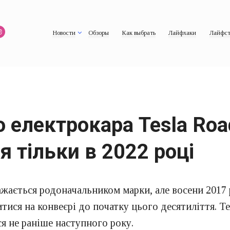
Новости
Обзоры
Как выбрать
Лайфхаки
Лайфст
 електрокара Tesla Roa
я тільки в 2022 році
ажається родоначальником марки, але восени 2017
итися на конвеєрі до початку цього десятиліття. Т
я не раніше наступного року.