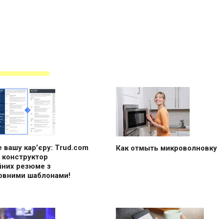
 вашу кар’єру: Trud.com
Как отмыть микроволновку
 конструктор
йних резюме з
овними шаблонами!