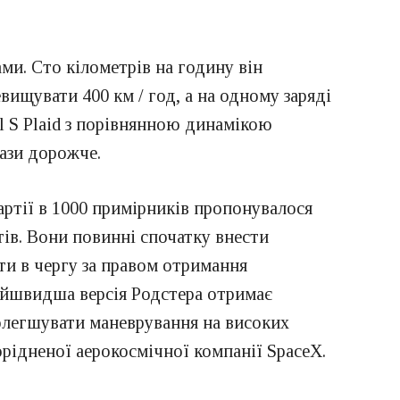
и. Сто кілометрів на годину він
ищувати 400 км / год, а на одному заряді
l S Plaid з порівнянною динамікою
рази дорожче.
артії в 1000 примірників пропонувалося
нтів. Вони повинні спочатку внести
ати в чергу за правом отримання
найшвидша версія Родстера отримає
полегшувати маневрування на високих
орідненої аерокосмічної компанії SpaceX.