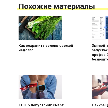
Похожие материалы
Как сохранить зелень свежей
Змінюйте
надолго
запускає
професі
безкошт
ТОП-5 популярних смарт-
Найкращі