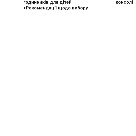
годинників для дітей
консолі
+Рекомендації щодо вибору