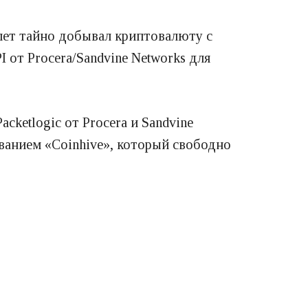
ипет тайно добывал криптовалюту с
от Procera/Sandvine Networks для
cketlogic от Procera и Sandvine
званием «Coinhive», который свободно