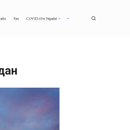
айл
Топ
COVID-19 в Україні
дан