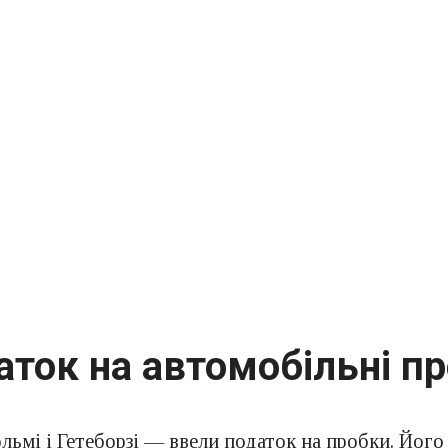
аток на автомобільні п
ьмі і Гетеборзі — ввели податок на пробки. Його