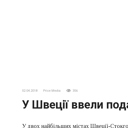
02.04.2018
Price Media
356
У Швеції ввели под
У двох найбільших містах Швеції-Стокгол