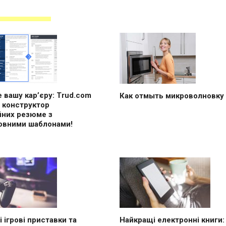
 вашу кар’єру: Trud.com
Как отмыть микроволновку
 конструктор
йних резюме з
овними шаблонами!
 ігрові приставки та
Найкращі електронні книги: