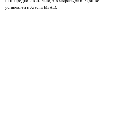
ГГц. Предположительно, это Snapdragon 625 (он же
установлен в
Xiaomi Mi A1
).