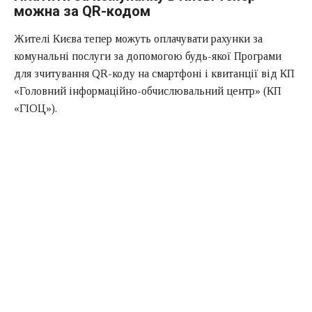
можна за QR-кодом
Жителі Києва тепер можуть оплачувати рахунки за
комунальні послуги за допомогою будь-якої Програми
для зчитування QR-коду на смартфоні і квитанції від КП
«Головний інформаційно-обчислювальний центр» (КП
«ГІОЦ»).
Для цього необхідно запустити додаток для зчитування
QR-коду на смартфоні, навести об’єктив камери на QR-
код в квитанції і перейти за ліченим посиланням на
сторінку оплати рахунку з повним переліком
комунальних послуг, яка розташована на сайті «Центру
комунального сервісу».