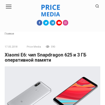
Перейти
к
контенту
Главная
17.05.2018
Price Media
590
Xiaomi E6: чип Snapdragon 625 и 3 ГБ
оперативной памяти