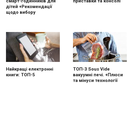
смарт-годинників для
приставки та консолі
дітей +Рекомендації
щодо вибору
Найкращі електронні
ТОП-3 Sous Vide
книги: ТОП-5
вакуумні печі. +Плюси
та мінуси технології