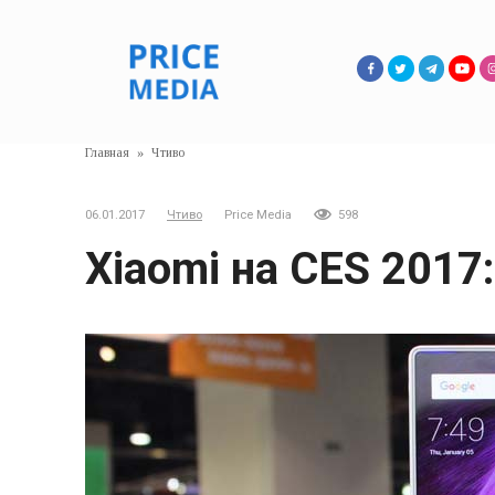
Перейти
к
контенту
Главная
»
Чтиво
06.01.2017
Чтиво
Price Media
598
Xiaomi на CES 201