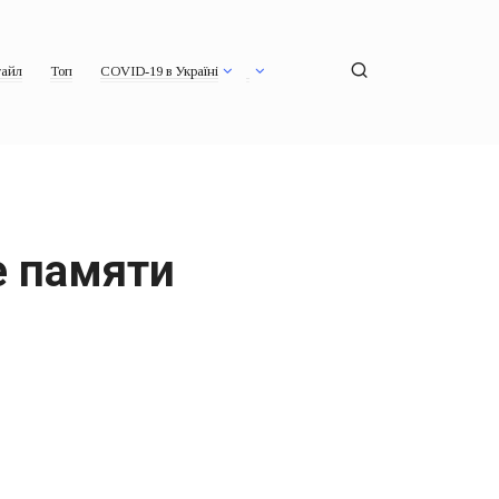
айл
Топ
COVID-19 в Україні
е памяти