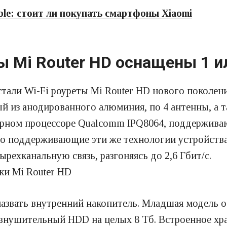
le: стоит ли покупать смартфоны Xiaomi
 Mi Router HD оснащены 1 и
стали Wi-Fi роуреты Mi Router HD нового поколе
ый из анодированного алюминия, по 4 антенны, а 
ерном процессоре Qualcomm IPQ8064, поддержив
 что поддерживающие эти же технологии устройств
рехканальную связь, разгоняясь до 2,6 Гбит/с.
звать внутренний накопитель. Младшая модель о
я внушительный HDD на целых 8 Тб. Встроенное хр