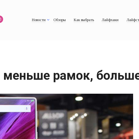
Новости
Обзоры
Как выбрать
Лайфхаки
Лайфст
7: меньше рамок, больш