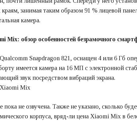
, почти лишенный рамок. Спереди у него установл
 краям, занимая таким образом 91 % лицевой пане
альная камера.
mi Mix: обзор особенностей безрамочного смарт
 Qualcomm Snapdragon 821, оснащен 4 или 6 Гб о
 борту имеется камера на 16 МП с электронной ста
ающий звук посредством вибраций экрана.
е пока не озвучена. Также не указано, сколько буд
ического корпуса, вряд-ли цена Xiaomi Mix в бел