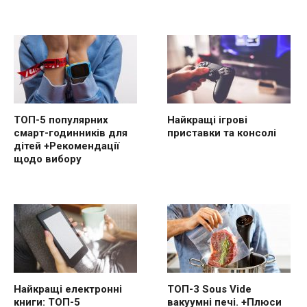
ТОП-5 популярних
Найкращі ігрові
смарт-годинників для
приставки та консолі
дітей +Рекомендації
щодо вибору
Найкращі електронні
ТОП-3 Sous Vide
книги: ТОП-5
вакуумні печі. +Плюси