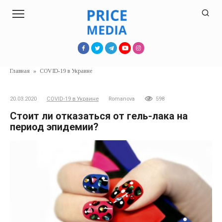
Перейти
к
контенту
Главная
»
COVID-19 в Украине
20.03.2020
COVID-19 в Украине
Romanova
598
Стоит ли отказаться от гель-лака на
период эпидемии?