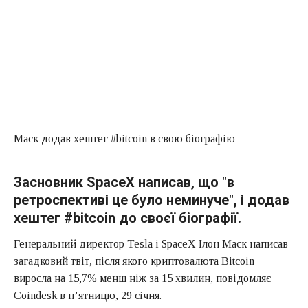
Маск додав хештег #bitcoin в свою біографію
Засновник SpaceX написав, що "в
ретроспективі це було неминуче", і додав
хештег #bitcoin до своєї біографії.
Генеральний директор Tesla і SpaceX Ілон Маск написав
загадковий твіт, після якого криптовалюта Bitcoin
виросла на 15,7% менш ніж за 15 хвилин, повідомляє
Coindesk в п’ятницю, 29 січня.