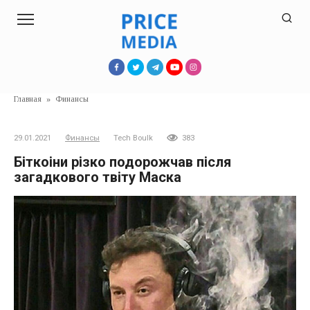
Перейти
к
контенту
Главная
»
Финансы
29.01.2021
Финансы
Tech Boulk
383
Біткоіни різко подорожчав після
загадкового твіту Маска