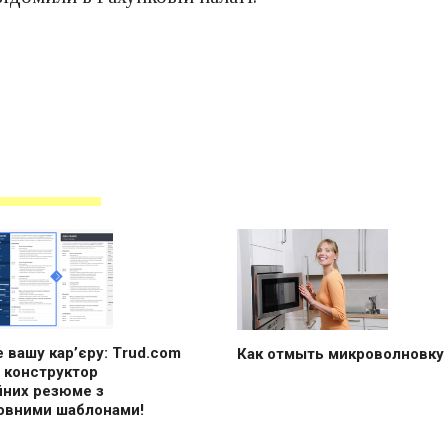
 вашу кар’єру: Trud.com
Как отмыть микроволновку
 конструктор
йних резюме з
овними шаблонами!