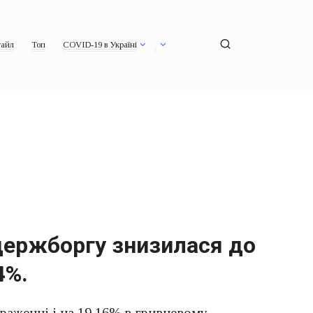
айл
Топ
COVID-19 в Україні
 держборгу знизилася до
4%.