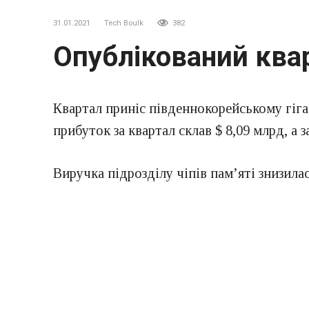
31.01.2021
Tech Boulk
382
Опублікований квар
Квартал приніс південнокорейському гіга
прибуток за квартал склав $ 8,09 млрд, а з
Виручка підрозділу чіпів пам’яті знизилас
триваючим зниженням цін на чіпи пам’яті
Виробництво логічних чіпів і контрактн
замовлення від великих глобальних клієн
четвертому кварталі, так і в річному чис
ринку великих панелей.