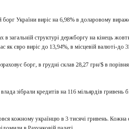
 борг України виріс на 6,98% в доларовому вираже
ах в загальній структурі держборгу на кінець жовт
час як євро виріс до 13,94%, в місцевій валюті-до 3
аховує борг, в грудні склав 28,27 грн/$ в порівнян
влада зібрали кредитів на 116 мільярдів гривень б
вся кожному українцю в 3 тисячі гривень. Кожна
ідомили в Рахунковій палаті.