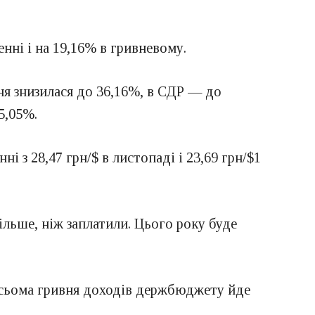
нні і на 19,16% в гривневому.
ня знизилася до 36,16%, в СДР — до
5,05%.
ні з 28,47 грн/$ в листопаді і 23,69 грн/$1
ільше, ніж заплатили. Цього року буде
 сьома гривня доходів держбюджету йде