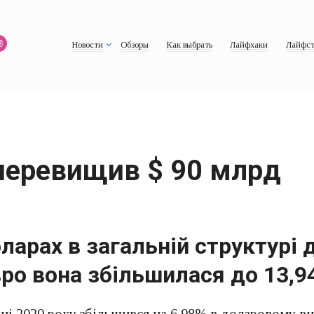
Новости
Обзоры
Как выбрать
Лайфхаки
Лайфст
перевищив $ 90 млрд
оларах в загальній структурі
Євро вона збільшилася до 13,9