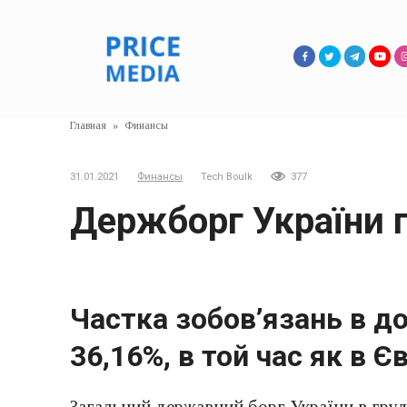
Перейти
к
контенту
Главная
»
Финансы
31.01.2021
Финансы
Tech Boulk
377
Держборг України 
Частка зобов’язань в д
36,16%, в той час як в 