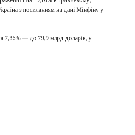
раженні і на 19,16% в гривневому,
Україна з посиланням на дані Мінфіну у
а 7,86% — до 79,9 млрд доларів, у