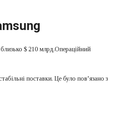
Samsung
— близько $ 210 млрд.Операційний
стабільні поставки. Це було пов’язано з
ами на нові виробничі лінії.
івденнокорейської валюти, хоча
йних панелей значно зросла як в
мобільних дисплеїв і збільшення попиту на