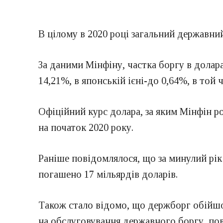
В цілому в 2020 році загальний державний
За даними Мінфіну, частка боргу в долар
14,21%, в японській ієні-до 0,64%, в той 
Офіційний курс долара, за яким Мінфін розр
на початок 2020 року.
Раніше повідомлялося, що за минулий рік 
погашено 17 мільярдів доларів.
Також стало відомо, що держборг обійшо
на обслуговування державного боргу, пов