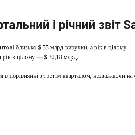
тальний і річний звіт 
нтові близько $ 55 млрд виручки, а рік в цілому 
а рік в цілому — $ 32,18 млрд.
я в порівнянні з третім кварталом, незважаючи на 
, зміцненням ВОНА і високими початковими витрат
е виробництво також постраждали від зміцнення п
тів збільшилися. Прибуток від виробництва диспле
ленні за рахунок різкого збільшення виробництва 