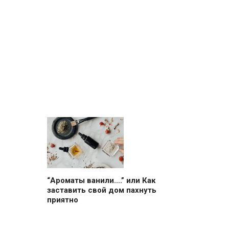
“Ароматы ванили….” или Как
заставить свой дом пахнуть
приятно