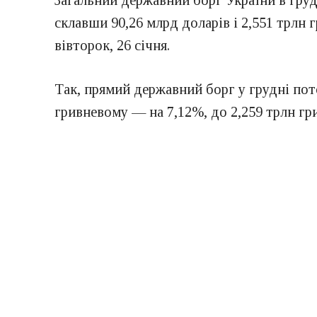
Загальний державний борг України в груд
склавши 90,26 млрд доларів і 2,551 трлн 
вівторок, 26 січня.
Так, прямий державний борг у грудні пот
гривневому — на 7,12%, до 2,259 трлн гр