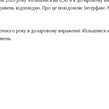
ні 2020 року збільшився на 6,98% в доларовому ви
гривень відповідно. Про це повідомляє Інтерфакс-
очного року в доларовому вираженні збільшився н
ивень.