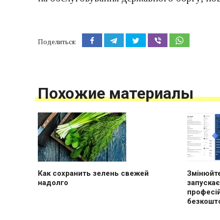
Поделиться:
Похожие материалы
Как сохранить зелень свежей
Змінюйте
надолго
запускає
професі
безкошт