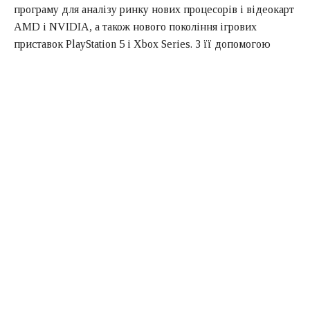
програму для аналізу ринку нових процесорів і відеокарт
AMD і NVIDIA, а також нового покоління ігрових
приставок PlayStation 5 і Xbox Series. З її допомогою
експерт вирішив з’ясувати, скільки спекулянти зможуть
заробити цього року на перепродажі цих продуктів.