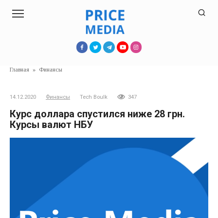
Перейти
к
контенту
Главная
»
Финансы
14.12.2020
Финансы
Tech Boulk
347
Курс доллара спустился ниже 28 грн.
Курсы валют НБУ