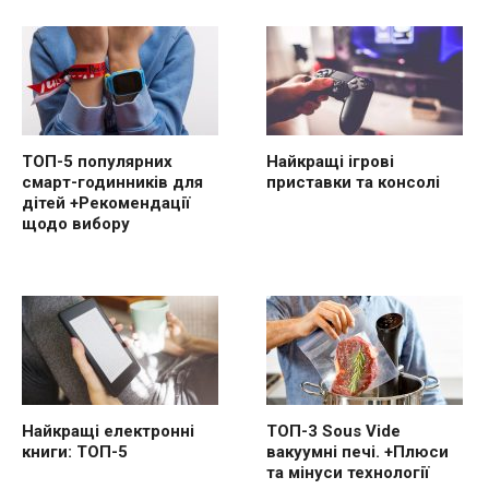
ТОП-5 популярних
Найкращі ігрові
смарт-годинників для
приставки та консолі
дітей +Рекомендації
щодо вибору
Найкращі електронні
ТОП-3 Sous Vide
книги: ТОП-5
вакуумні печі. +Плюси
та мінуси технології