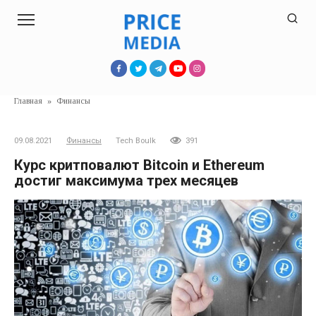
Перейти
к
контенту
Главная
»
Финансы
09.08.2021
Финансы
Tech Boulk
391
Курс критповалют Bitcoin и Ethereum
достиг максимума трех месяцев