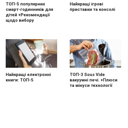
ТОП-5 популярних
Найкращі ігрові
смарт-годинників для
приставки та консолі
дітей +Рекомендації
щодо вибору
Найкращі електронні
ТОП-3 Sous Vide
книги: ТОП-5
вакуумні печі. +Плюси
та мінуси технології