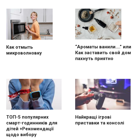
“Ароматы ванили….” или
Как отмыть
Как заставить свой дом
микроволновку
пахнуть приятно
ТОП-5 популярних
Найкращі ігрові
смарт-годинників для
приставки та консолі
дітей +Рекомендації
щодо вибору