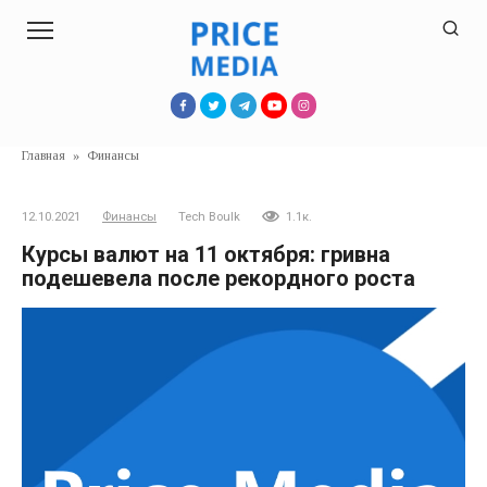
Перейти
к
контенту
Главная
»
Финансы
12.10.2021
Финансы
Tech Boulk
1.1к.
Курсы валют на 11 октября: гривна
подешевела после рекордного роста