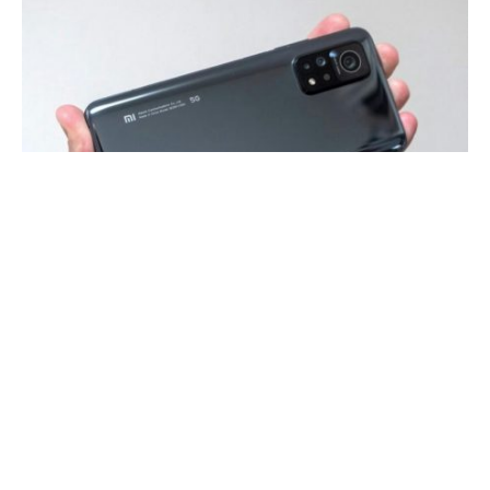
Xiaomi выпустила фирменную оболочку MIUI 12.5
Enhanced Edition для глобальных версий смартфонов
Xiaomi Mi 10T и Mi 10T Pro. Напомним, что эта версия
надстройки устраняет ошибки, а также может
похвастаться на 15% меньшей нагрузкой на чипсет и на
8% меньшим энергопотреблением.