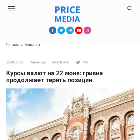
Перейти
к
контенту
Главная
»
Финансы
22.06.2021
Финансы
Tech Boulk
735
Курсы валют на 22 июня: гривна
продолжает терять позиции