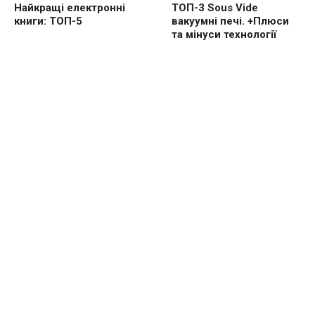
Найкращі електронні
ТОП-3 Sous Vide
книги: ТОП-5
вакуумні печі. +Плюси
та мінуси технології