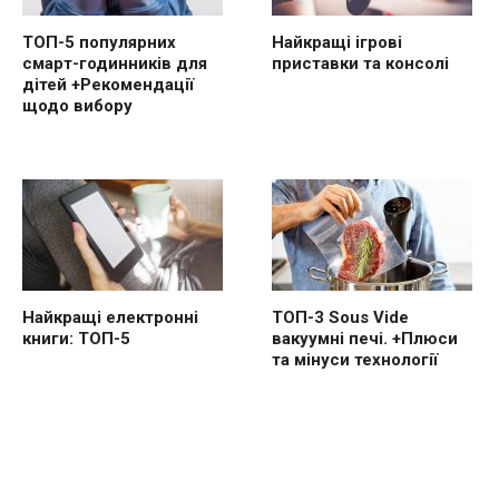
ТОП-5 популярних
Найкращі ігрові
смарт-годинників для
приставки та консолі
дітей +Рекомендації
щодо вибору
Найкращі електронні
ТОП-3 Sous Vide
книги: ТОП-5
вакуумні печі. +Плюси
та мінуси технології