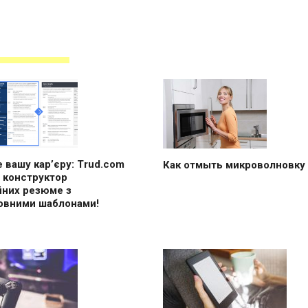
 вашу кар’єру: Trud.com
Как отмыть микроволновку
 конструктор
йних резюме з
овними шаблонами!