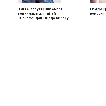
ТОП-5 популярних смарт-
Найкращі
годинників для дітей
консолі
+Рекомендації щодо вибору