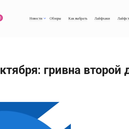
Новости
Обзоры
Как выбрать
Лайфхаки
Лайфст
ктября: гривна второй 