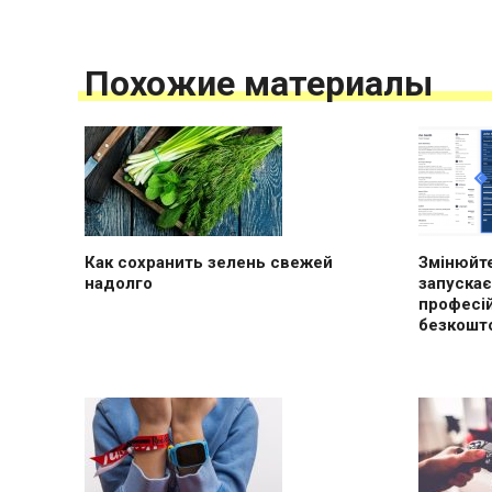
Похожие материалы
Как сохранить зелень свежей
Змінюйте
надолго
запускає
професі
безкошт