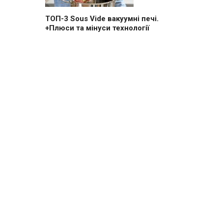
ТОП-3 Sous Vide вакуумні печі.
+Плюси та мінуси технології