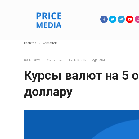
Перейти
к
контенту
Главная
»
Финансы
08.10.2021
Финансы
Tech Boulk
484
Курсы валют на 5 о
доллару