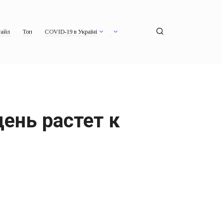
айл
Топ
COVID-19 в Україні
день растет к