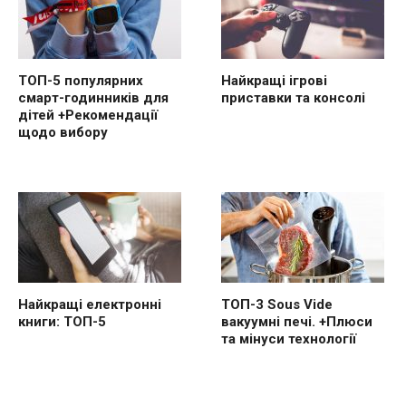
ТОП-5 популярних
Найкращі ігрові
смарт-годинників для
приставки та консолі
дітей +Рекомендації
щодо вибору
Найкращі електронні
ТОП-3 Sous Vide
книги: ТОП-5
вакуумні печі. +Плюси
та мінуси технології