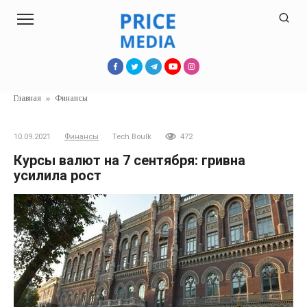
Перейти
к
контенту
Главная
»
Финансы
10.09.2021
Финансы
Tech Boulk
472
Курсы валют на 7 сентября: гривна
усилила рост