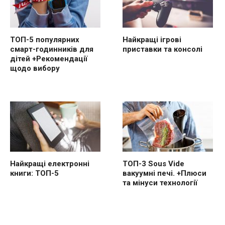
ТОП-5 популярних
Найкращі ігрові
смарт-годинників для
приставки та консолі
дітей +Рекомендації
щодо вибору
Найкращі електронні
ТОП-3 Sous Vide
книги: ТОП-5
вакуумні печі. +Плюси
та мінуси технології