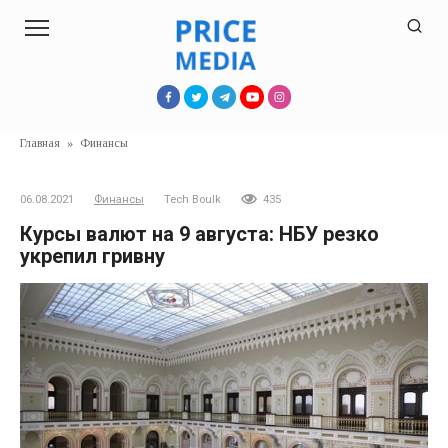
Перейти
к
контенту
Главная
»
Финансы
06.08.2021
Финансы
Tech Boulk
435
Курсы валют на 9 августа: НБУ резко
укрепил гривну