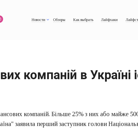
Новости
Обзоры
Как выбрать
Лайфхаки
Лайфст
их компаній в Україні 
нансових компаній. Більше 25% з них або майже 500
країна" заявила перший заступник голови Націонал