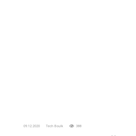
09.12.2020
Tech Boulk
388