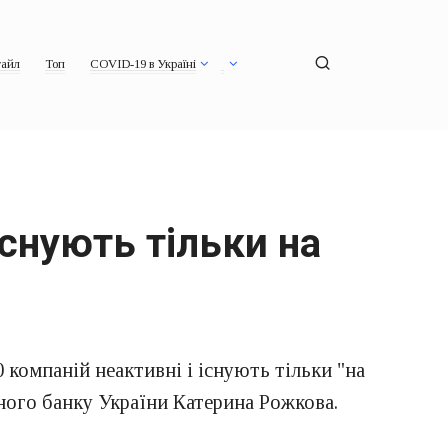
айл
Топ
COVID-19 в Україні
існують тільки на
 компаній неактивні і існують тільки "на
ьного банку України Катерина Рожкова.