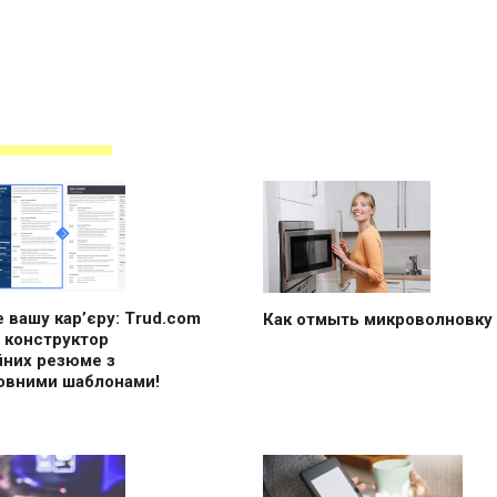
 вашу кар’єру: Trud.com
Как отмыть микроволновку
 конструктор
йних резюме з
овними шаблонами!