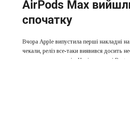
AirPods Max вийшли
спочатку
Вчора Apple випустила перші накладні н
чекали, реліз все-таки виявився досить 
дорогих навушників. Навіть топові Beats 
виглядом, але і більш привабливі з точки
був представлений нам в кінці.