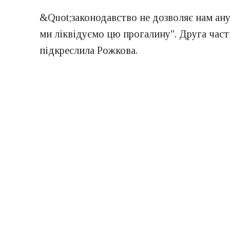
&Quot;законодавство не дозволяє нам ану
ми ліквідуємо цю прогалину". Друга части
підкреслила Рожкова.