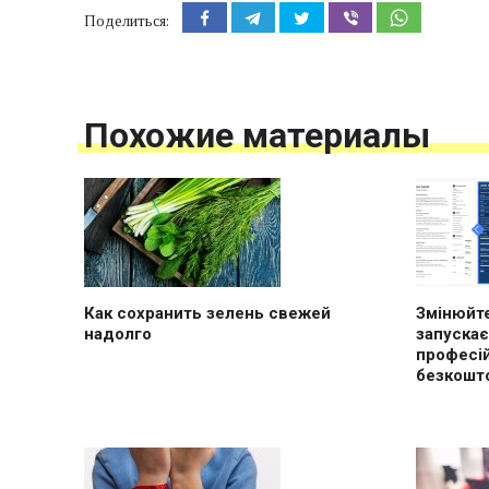
Поделиться:
Похожие материалы
Как сохранить зелень свежей
Змінюйте
надолго
запускає
професі
безкошт