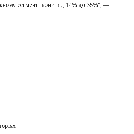
ожному сегменті вони від 14% до 35%", —
торіях.