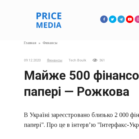
Перейти
к
контенту
Главная
»
Финансы
09.12.2020
Финансы
Tech Boulk
361
Майже 500 фінансов
папері — Рожкова
В Україні зареєстровано близько 2 000 фі
папері". Про це в інтерв’ю "Інтерфакс-У