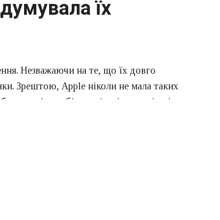
адумувала їх
ння. Незважаючи на те, що їх довго
нки. Зрештою, Apple ніколи не мала таких
були не тільки більш цікаві за зовнішнім
біцяв бути навіть крутіше, ніж той, що