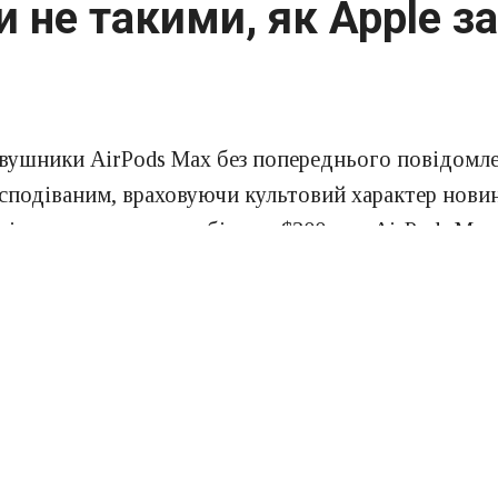
 не такими, як Apple з
авушники AirPods Max без попереднього повідомле
несподіваним, враховуючи культовий характер нови
ніколи не коштували більше $300, але AirPods Max 
 зору функціональності. Але оригінальний проект о