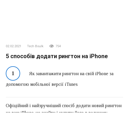
02.02.2021
Tech Boulk
754
5 способів додати рингтон на iPhone
Як завантажити рингтон на свій iPhone за
допомогою мобільної версії iTunes
Офіційний і найзручніший спосіб додати новий рингтон
на ваш iPhone-це знайти і купити його в великому
каталозі звуків iTunes прямо на вашому мобільному
пристрої. Але у цього варіанту є і свої недоліки: вам