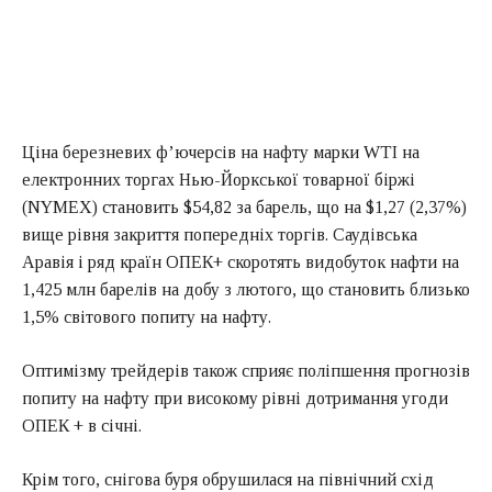
Ціна березневих ф’ючерсів на нафту марки WTI на
електронних торгах Нью-Йоркської товарної біржі
(NYMEX) становить $54,82 за барель, що на $1,27 (2,37%)
вище рівня закриття попередніх торгів. Саудівська
Аравія і ряд країн ОПЕК+ скоротять видобуток нафти на
1,425 млн барелів на добу з лютого, що становить близько
1,5% світового попиту на нафту.
Оптимізму трейдерів також сприяє поліпшення прогнозів
попиту на нафту при високому рівні дотримання угоди
ОПЕК + в січні.
Крім того, снігова буря обрушилася на північний схід