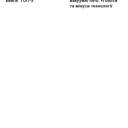
книги: ТОП-5
вакуумні печі. +Плюси
та мінуси технології