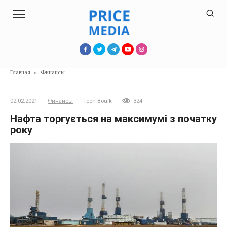
Перейти
к
контенту
Главная
»
Финансы
02.02.2021
Финансы
Tech Boulk
324
Нафта торгується на максимумі з початку
року