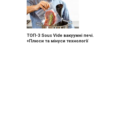
ТОП-3 Sous Vide вакуумні печі.
+Плюси та мінуси технології