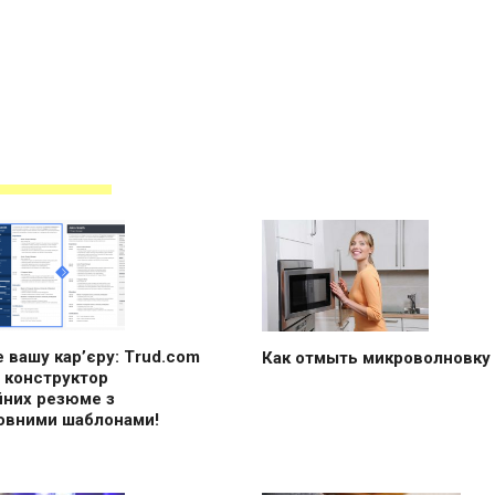
 вашу кар’єру: Trud.com
Как отмыть микроволновку
 конструктор
йних резюме з
овними шаблонами!