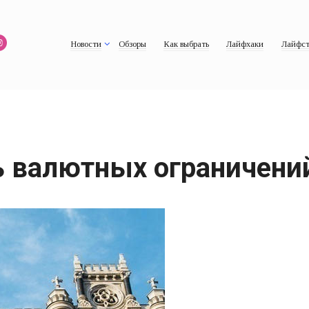
Новости
Обзоры
Как выбрать
Лайфхаки
Лайфст
ь валютных ограничени