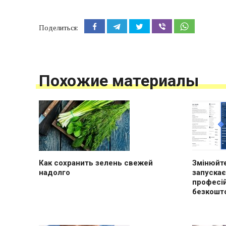
Поделиться:
Похожие материалы
Как сохранить зелень свежей
Змінюйте
надолго
запускає
професі
безкошт