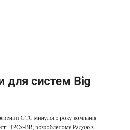
и для систем Big
ференції GTC минулого року компанія
тесті TPCx-BB, розробленому Радою з