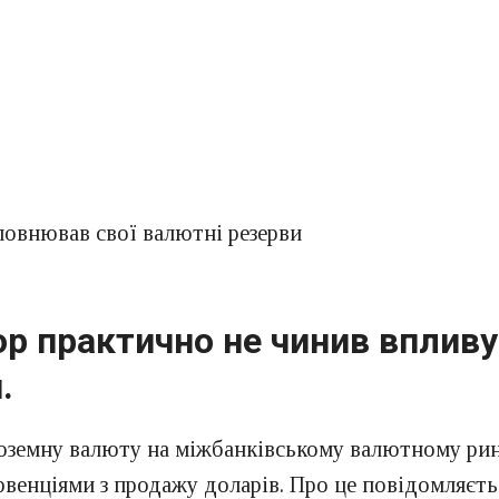
повнював свої валютні резерви
тор практично не чинив вплив
.
ноземну валюту на міжбанківському валютному рин
рвенціями з продажу доларів. Про це повідомляєтьс