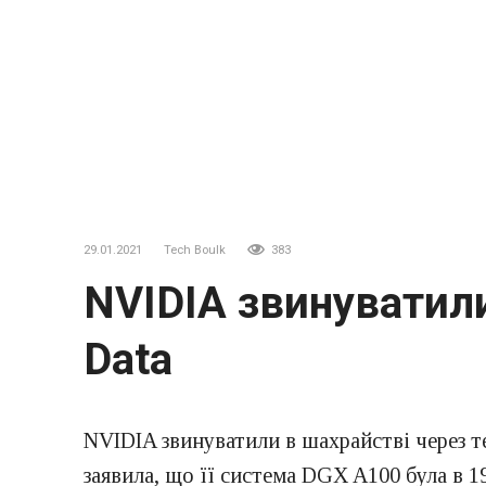
29.01.2021
Tech Boulk
383
NVIDIA звинуватили
Data
NVIDIA звинуватили в шахрайстві через т
заявила, що її система DGX A100 була в 