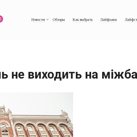
Новости
Обзоры
Как выбрать
Лайфхаки
Лайфст
ь не виходить на міжб