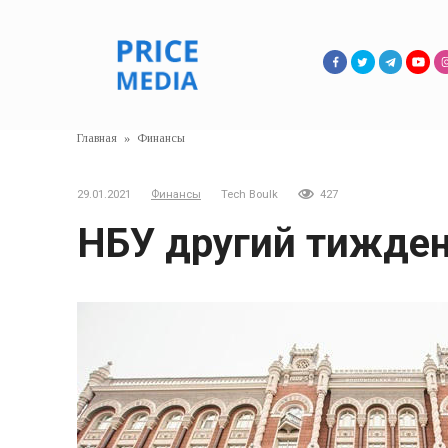
Перейти
к
контенту
Главная
»
Финансы
29.01.2021
Финансы
Tech Boulk
427
НБУ другий тижден