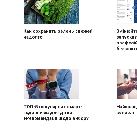
Как сохранить зелень свежей
Змінюйте
надолго
запускає
професі
безкошт
ТОП-5 популярних смарт-
Найкращі
годинників для дітей
консолі
+Рекомендації щодо вибору