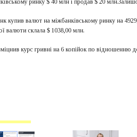
ківському ринку $ 40 млн і продав $ 20 млн.Залишо
к купив валют на міжбанківському ринку на 4929,0
ної валюти склала $ 1038,00 млн.
іцнив курс гривні на 6 копійок по відношенню до