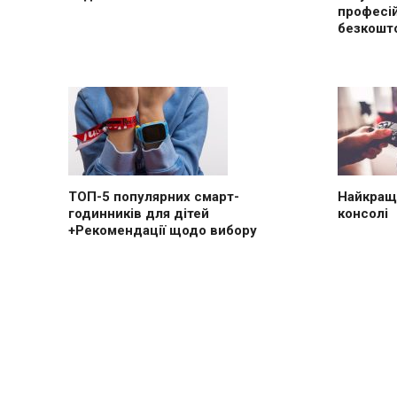
професі
безкошт
ТОП-5 популярних смарт-
Найкращі
годинників для дітей
консолі
+Рекомендації щодо вибору