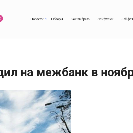
Новости
Обзоры
Как выбрать
Лайфхаки
Лайфст
дил на межбанк в нояб