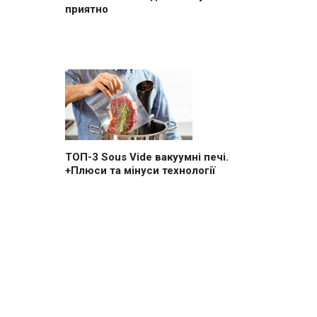
приятно
ТОП-3 Sous Vide вакуумні печі.
+Плюси та мінуси технології