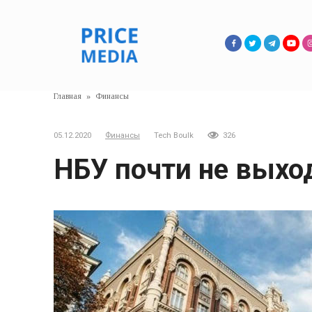
Перейти
к
контенту
Главная
»
Финансы
05.12.2020
Финансы
Tech Boulk
326
НБУ почти не выхо