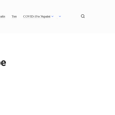
айл
Топ
COVID-19 в Україні
ре