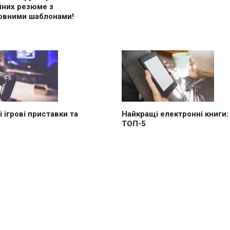
йних резюме з
овними шаблонами!
 ігрові приставки та
Найкращі електронні книги:
ТОП-5