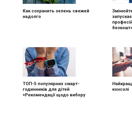
Как сохранить зелень свежей
Змінюйте
надолго
запускає
професі
безкошт
ТОП-5 популярних смарт-
Найкращі
годинників для дітей
консолі
+Рекомендації щодо вибору