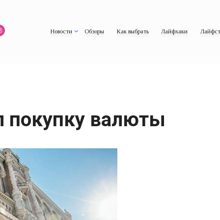
Новости
Обзоры
Как выбрать
Лайфхаки
Лайфст
л покупку валюты