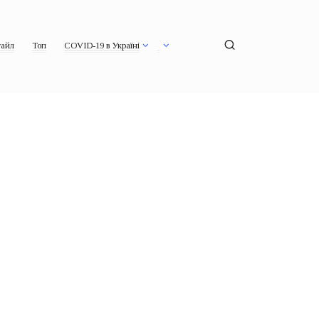
айл
Топ
COVID-19 в Україні