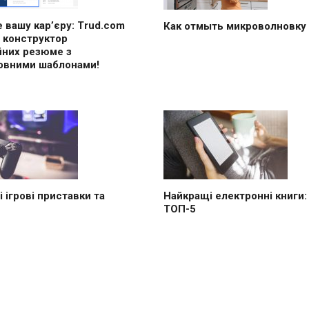
 вашу кар’єру: Trud.com
Как отмыть микроволновку
 конструктор
йних резюме з
овними шаблонами!
 ігрові приставки та
Найкращі електронні книги:
ТОП-5