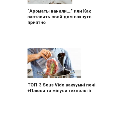
“Ароматы ванили….” или Как
заставить свой дом пахнуть
приятно
ТОП-3 Sous Vide вакуумні печі.
+Плюси та мінуси технології