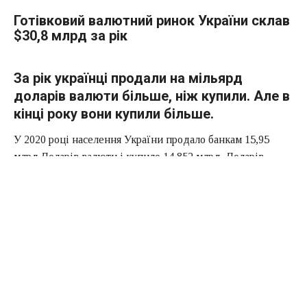
Готівковий валютний ринок України склав
$30,8 млрд за рік
За рік українці продали на мільярд
доларів валюти більше, ніж купили. Але в
кінці року вони купили більше.
У 2020 році населення України продало банкам 15,95
млрд.Доларів валюти і купило 14,852 млрд. Доларів,
повідомляє сайт Національного банку.
Таким чином, українці продали на 1,098 млрд.Дол.
Валюти більше, ніж купили. Тільки за останні два місяці
року покупки валюти перевищили її продажі. Так, у
грудні люди продали банкам 1,623 млрд.Доларів валюти,
а купили 1,708 млрд. Доларів. Таким чином, чиста купівля
валюти в грудні склала 84,6 млн доларів.