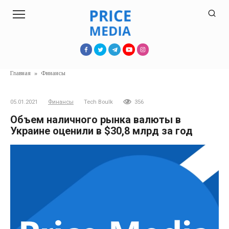
Перейти
к
контенту
Главная
»
Финансы
05.01.2021
Финансы
Tech Boulk
356
Объем наличного рынка валюты в
Украине оценили в $30,8 млрд за год