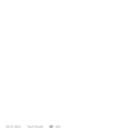
05.01.2021
Tech Boulk
320