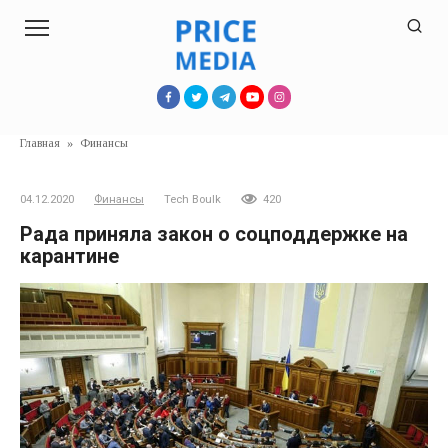
Перейти
к
контенту
Главная
»
Финансы
04.12.2020
Финансы
Tech Boulk
420
Рада приняла закон о соцподдержке на
карантине