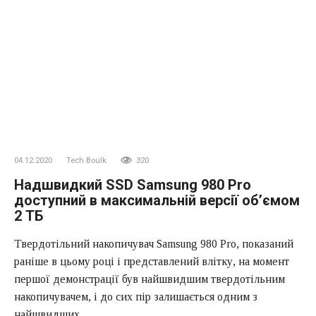
04.12.2020
Tech Boulk
320
Надшвидкий SSD Samsung 980 Pro
доступний в максимальній версії об’ємом
2 ТБ
Твердотільний накопичувач Samsung 980 Pro, показаний
раніше в цьому році і представлений влітку, на момент
першої демонстрації був найшвидшим твердотільним
накопичувачем, і до сих пір залишається одним з
найшвидших.