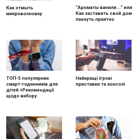
“Ароматы ванили….” или
Как отмыть
Как заставить свой дом
микроволновку
пахнуть приятно
ТОП-5 популярних
Найкращі ігрові
смарт-годинників для
приставки та консолі
дітей +Рекомендації
щодо вибору