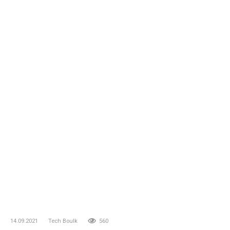
14.09.2021
Tech Boulk
560