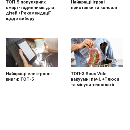
ТОП-5 популярних
Найкращі ігрові
смарт-годинників для
приставки та консолі
дітей +Рекомендації
щодо вибору
Найкращі електронні
ТОП-3 Sous Vide
книги: ТОП-5
вакуумні печі. +Плюси
та мінуси технології