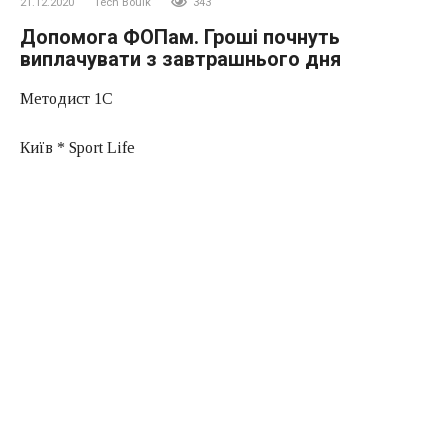
21.12.2020
Tech Boulk
343
Допомога ФОПам. Гроші почнуть
виплачувати з завтрашнього дня
Методист 1С
Київ * Sport Life