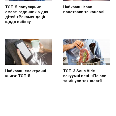
ТОП-5 популярних
Найкращі ігрові
смарт-годинників для
приставки та консолі
дітей +Рекомендації
щодо вибору
Найкращі електронні
ТОП-3 Sous Vide
книги: ТОП-5
вакуумні печі. +Плюси
та мінуси технології