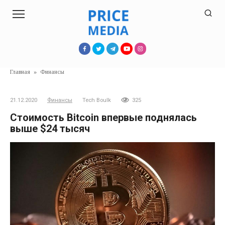
Перейти
к
контенту
Главная
»
Финансы
21.12.2020
Финансы
Tech Boulk
325
Стоимость Bitcoin впервые поднялась
выше $24 тысяч