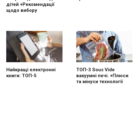
дітей +Рекомендації
щодо вибору
Найкращі електронні
ТОП-3 Sous Vide
книги: ТОП-5
вакуумні печі. +Плюси
та мінуси технології