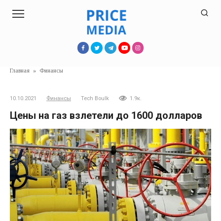
Перейти
к
контенту
Главная
»
Финансы
10.10.2021
Финансы
Tech Boulk
1.9к.
Цены на газ взлетели до 1600 долларов