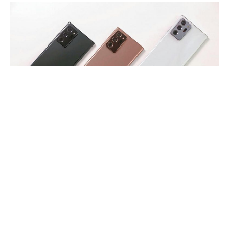
Смартфон Samsung Galaxy Note20 был принят довольно
крутым, учитывая его цену в 1000 долларов и множество
компромиссов по сравнению с Note20 Ultra. Продажи
этой модели были не очень высокими, поэтому Samsung