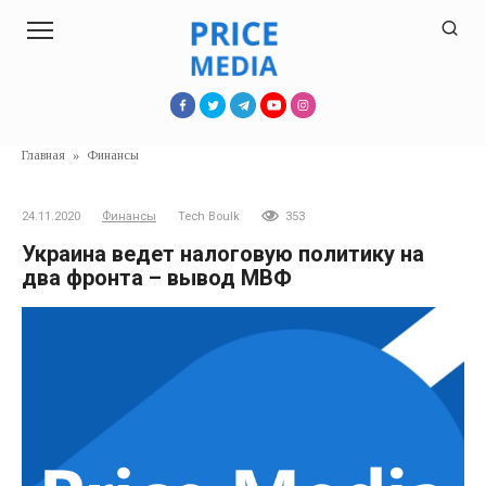
Перейти
к
контенту
Главная
»
Финансы
24.11.2020
Финансы
Tech Boulk
353
Украина ведет налоговую политику на
два фронта – вывод МВФ