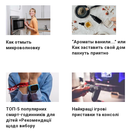
“Ароматы ванили….” или
Как отмыть
Как заставить свой дом
микроволновку
пахнуть приятно
ТОП-5 популярних
Найкращі ігрові
смарт-годинників для
приставки та консолі
дітей +Рекомендації
щодо вибору