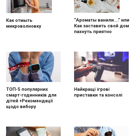
“Ароматы ванили….” или
Как отмыть
Как заставить свой дом
микроволновку
пахнуть приятно
ТОП-5 популярних
Найкращі ігрові
смарт-годинників для
приставки та консолі
дітей +Рекомендації
щодо вибору