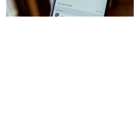
Любой пользователь iOS знает, что такое резервная
копия. Суть этой простой процедуры заключается в
сохранении данных, которые хранятся на устройстве в
данный момент, чтобы иметь возможность вернуть их в
случае чего. И, надо сказать, случиться может все, что
угодно-от банальной потери устройства до сбоя во время
обновления. Обычно копии хранятся в iCloud, так что вы
можете легко восстановить их непосредственно из
облака. Но задумывались ли вы когда-нибудь, что Apple
делает со старыми копиями?