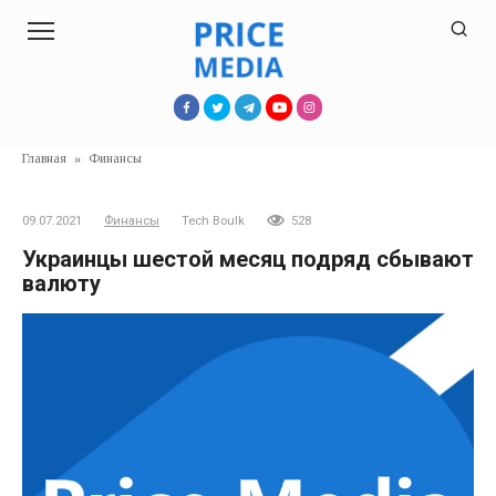
Перейти
к
контенту
Главная
»
Финансы
09.07.2021
Финансы
Tech Boulk
528
Украинцы шестой месяц подряд сбывают
валюту