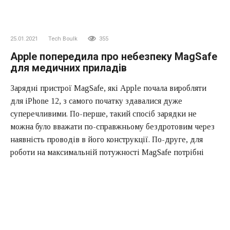
25.01.2021
Tech Boulk
355
Apple попередила про небезпеку MagSafe
для медичних приладів
Зарядні пристрої MagSafe, які Apple почала виробляти
для iPhone 12, з самого початку здавалися дуже
суперечливими. По-перше, такий спосіб зарядки не
можна було вважати по-справжньому бездротовим через
наявність проводів в його конструкції. По-друге, для
роботи на максимальній потужності MagSafe потрібні
певні Зарядні пристрої зі спеціалізованими профілями
потужності. І по-третє, самі магніти, що лежать в основі
технології, виявилися досить небезпечними для людей з
кардіостимуляторами і імплантованими дефібриляторами.
Компанія Apple, нарешті, визнала це.