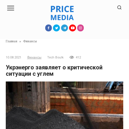
Перейти
к
контенту
Главная
»
Финансы
10.08.2021
Финансы
Tech Boulk
412
Укрэнерго заявляет о критической
ситуации с углем