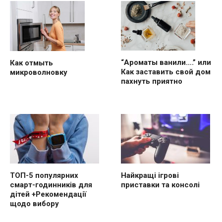
“Ароматы ванили….” или
Как отмыть
Как заставить свой дом
микроволновку
пахнуть приятно
ТОП-5 популярних
Найкращі ігрові
смарт-годинників для
приставки та консолі
дітей +Рекомендації
щодо вибору