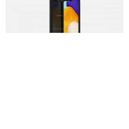
Авторитетный инсайдер Судханшу Амбхоре поделился
подробностями о цене бюджетного смартфона Samsung
Galaxy A03s, который еще не был официально
представлен. Утверждается, что в Европе за опцию с 3 ГБ
оперативной памяти и 32 ГБ флэш-памяти попросят 150
евро. Клиенты смогут выбирать из черного, белого и
синего цветов.